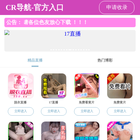
色花堂
色花堂
色花堂概
人才招聘
师资队伍
人才培养
况
当前位置：
色花堂
学子风采
>
学子风采
2021年度“十佳研究生”骆方正
2021届优秀学子分享
2021年“感动理工”自强自立十佳大学生徐贵鑫